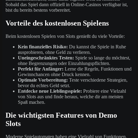
Sobald das Spiel dann offiziell in Online-Casinos verfügbar ist,
bist du bereits bestens vorbereitet.
Vorteile des kostenlosen Spielens
Beim kostenlosen Spielen von Slots genießt du viele Vorteile:
Kein finanzielles Risiko:
Du kannst die Spiele in Ruhe
ausprobieren, ohne Geld zu verlieren.
Uneingeschränktes Testen:
Spiele so lange du möchtest,
ohne Begrenzungen oder Einzahlungspflichten.
Perfekt für Anfänger:
Lerne die Regeln, Funktionen und
Gewinnchancen ohne Druck kennen.
Optimale Vorbereitung:
Teste verschiedene Strategien,
bevor du echtes Geld setzt.
Entdecke neue Lieblingsspiele:
Probiere eine Vielzahl
von Slots aus und finde heraus, welche dir am meisten
Spaß machen.
Die wichtigsten Features von Demo
Slots
Moderne Spielautomaten haben eine Vielzahl von Funktionen,