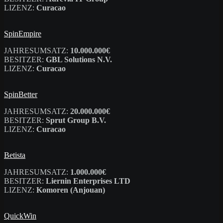
LIZENZ:
Curacao
SpinEmpire
JAHRESUMSATZ:
10.000.000€
BESITZER:
GBL Solutions N.V.
LIZENZ:
Curacao
SpinBetter
JAHRESUMSATZ:
20.000.000€
BESITZER:
Sprut Group B.V.
LIZENZ:
Curacao
Betista
JAHRESUMSATZ:
1.000.000€
BESITZER:
Liernin Enterprises LTD
LIZENZ:
Komoren (Anjouan)
QuickWin