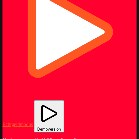
Echtgeldmodus
Demoversion