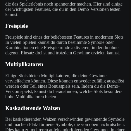
die das Spielerlebnis noch spannender machen. Hier sind einige
der wichtigsten Features, die du in den Demo-Versionen testen
kannst:
Freispiele
Freispiele sind eines der beliebtesten Features in modernen Slots.
In vielen Spielen kannst du durch bestimmte Symbole oder
Kombinationen eine Freispielrunde aktivieren, in der du ohne
eigenen Einsatz drehst und trotzdem Gewinne erzielen kannst.
Multiplikatoren
Einige Slots bieten Multiplikatoren, die deine Gewinne
vervielfachen können. Diese können entweder zufällig ausgelöst
werden oder Teil eines Bonusspiels sein. Indem du die Demo-
Version spielst, kannst du herausfinden, welche Slots besonders
hohe Multiplikatoren bieten.
Kaskadierende Walzen
Bei kaskadierenden Walzen verschwinden gewinnende Symbole
und machen Platz für neue Symbole, die von oben nachrutschen.
Dies kann zu mehreren aufeinanderfolgenden Gewinnen in einer