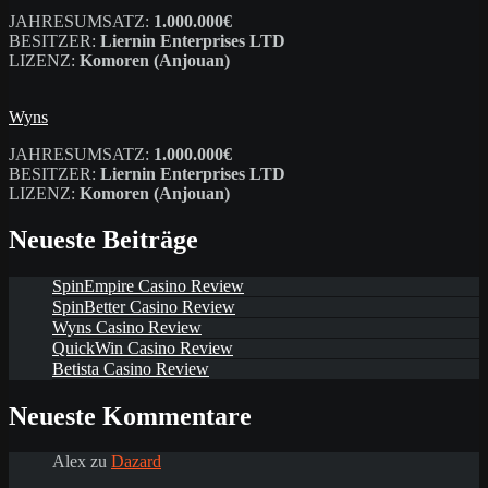
JAHRESUMSATZ:
1.000.000€
BESITZER:
Liernin Enterprises LTD
LIZENZ:
Komoren (Anjouan)
Wyns
JAHRESUMSATZ:
1.000.000€
BESITZER:
Liernin Enterprises LTD
LIZENZ:
Komoren (Anjouan)
Neueste Beiträge
SpinEmpire Casino Review
SpinBetter Casino Review
Wyns Casino Review
QuickWin Casino Review
Betista Casino Review
Neueste Kommentare
Alex
zu
Dazard