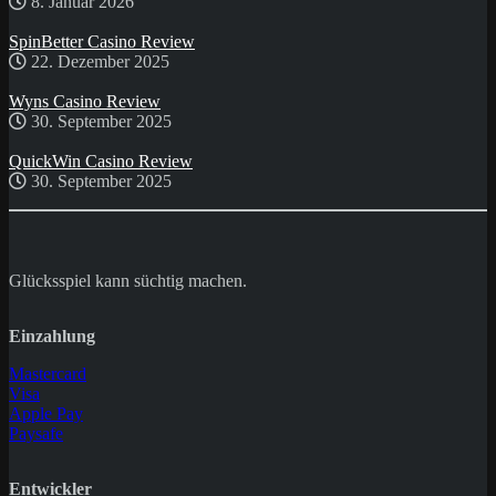
8. Januar 2026
SpinBetter Casino Review
22. Dezember 2025
Wyns Casino Review
30. September 2025
QuickWin Casino Review
30. September 2025
Glücksspiel kann süchtig machen.
Einzahlung
Mastercard
Visa
Apple Pay
Paysafe
Entwickler