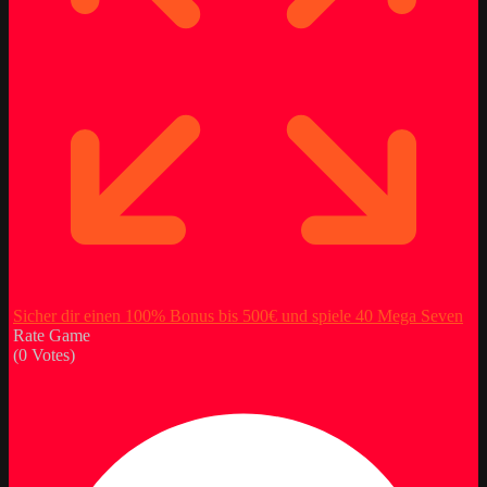
Sicher dir einen 100% Bonus bis 500€ und spiele 40 Mega Seven
Rate Game
(
0
Votes)