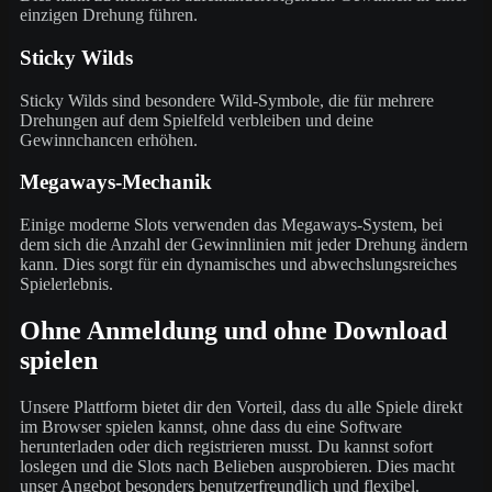
einzigen Drehung führen.
Sticky Wilds
Sticky Wilds sind besondere Wild-Symbole, die für mehrere
Drehungen auf dem Spielfeld verbleiben und deine
Gewinnchancen erhöhen.
Megaways-Mechanik
Einige moderne Slots verwenden das Megaways-System, bei
dem sich die Anzahl der Gewinnlinien mit jeder Drehung ändern
kann. Dies sorgt für ein dynamisches und abwechslungsreiches
Spielerlebnis.
Ohne Anmeldung und ohne Download
spielen
Unsere Plattform bietet dir den Vorteil, dass du alle Spiele direkt
im Browser spielen kannst, ohne dass du eine Software
herunterladen oder dich registrieren musst. Du kannst sofort
loslegen und die Slots nach Belieben ausprobieren. Dies macht
unser Angebot besonders benutzerfreundlich und flexibel.