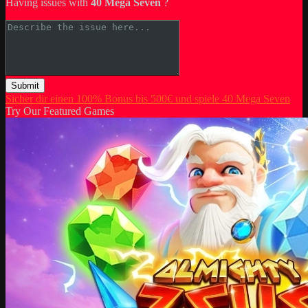
Having issues with
40 Mega Seven
?
Submit
Sicher dir einen 100% Bonus bis 500€ und spiele 40 Mega Seven
Try Our Featured Games