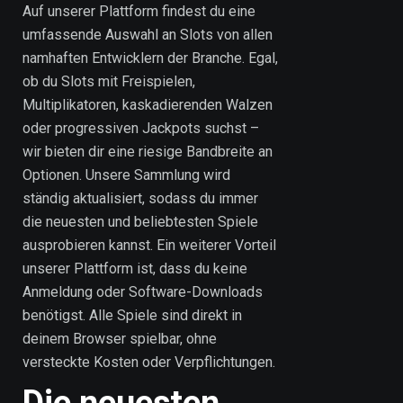
Auf unserer Plattform findest du eine
umfassende Auswahl an Slots von allen
namhaften Entwicklern der Branche. Egal,
ob du Slots mit Freispielen,
Multiplikatoren, kaskadierenden Walzen
oder progressiven Jackpots suchst –
wir bieten dir eine riesige Bandbreite an
Optionen. Unsere Sammlung wird
ständig aktualisiert, sodass du immer
die neuesten und beliebtesten Spiele
ausprobieren kannst. Ein weiterer Vorteil
unserer Plattform ist, dass du keine
Anmeldung oder Software-Downloads
benötigst. Alle Spiele sind direkt in
deinem Browser spielbar, ohne
versteckte Kosten oder Verpflichtungen.