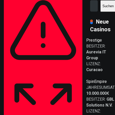
Suchen
Neue
Casinos
Prestige
BESITZER:
Aurevia IT
Group
LIZENZ:
Curacao
SpinEmpire
JAHRESUMSAT
10.000.000€
BESITZER:
GBL
Solutions N.V.
LIZENZ: