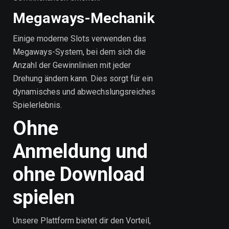
Megaways-Mechanik
Einige moderne Slots verwenden das
Megaways-System, bei dem sich die
Anzahl der Gewinnlinien mit jeder
Drehung ändern kann. Dies sorgt für ein
dynamisches und abwechslungsreiches
Spielerlebnis.
Ohne
Anmeldung und
ohne Download
spielen
Unsere Plattform bietet dir den Vorteil,