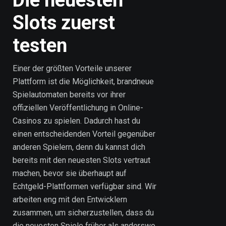
Die neuesten
Slots zuerst
testen
Einer der größten Vorteile unserer
Plattform ist die Möglichkeit, brandneue
Spielautomaten bereits vor ihrer
offiziellen Veröffentlichung in Online-
Casinos zu spielen. Dadurch hast du
einen entscheidenden Vorteil gegenüber
anderen Spielern, denn du kannst dich
bereits mit den neuesten Slots vertraut
machen, bevor sie überhaupt auf
Echtgeld-Plattformen verfügbar sind. Wir
arbeiten eng mit den Entwicklern
zusammen, um sicherzustellen, dass du
die neuesten Spiele früher als anderswo