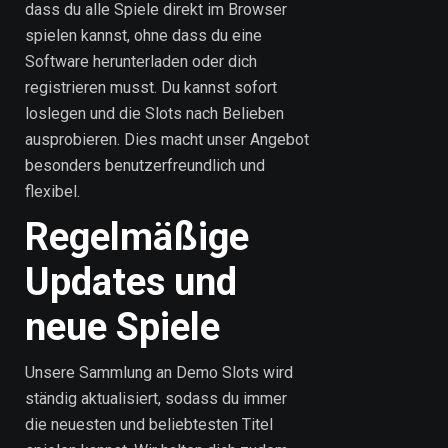
dass du alle Spiele direkt im Browser
spielen kannst, ohne dass du eine
Software herunterladen oder dich
registrieren musst. Du kannst sofort
loslegen und die Slots nach Belieben
ausprobieren. Dies macht unser Angebot
besonders benutzerfreundlich und
flexibel.
Regelmäßige
Updates und
neue Spiele
Unsere Sammlung an Demo Slots wird
ständig aktualisiert, sodass du immer
die neuesten und beliebtesten Titel