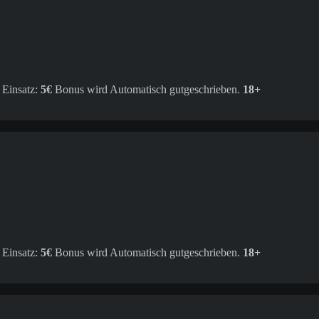
 Einsatz:
5€
Bonus wird Automatisch gutgeschrieben.
18+
 Einsatz:
5€
Bonus wird Automatisch gutgeschrieben.
18+