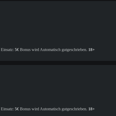
 Einsatz:
5€
Bonus wird Automatisch gutgeschrieben.
18+
 Einsatz:
5€
Bonus wird Automatisch gutgeschrieben.
18+