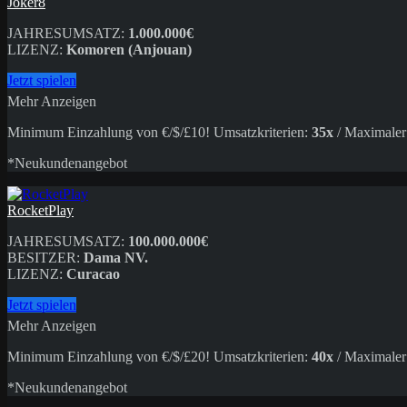
Joker8
JAHRESUMSATZ:
1.000.000€
LIZENZ:
Komoren (Anjouan)
Jetzt spielen
Mehr Anzeigen
Minimum Einzahlung von €/$/£10! Umsatzkriterien:
35x
/ Maximaler
*Neukundenangebot
RocketPlay
JAHRESUMSATZ:
100.000.000€
BESITZER:
Dama NV.
LIZENZ:
Curacao
Jetzt spielen
Mehr Anzeigen
Minimum Einzahlung von €/$/£20! Umsatzkriterien:
40x
/ Maximaler
*Neukundenangebot