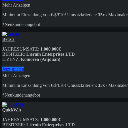
Mehr Anzeigen
Minimum Einzahlung von €/$/£10! Umsatzkriterien:
35x
/ Maximaler
*Neukundenangebot
Betista
JAHRESUMSATZ:
1.000.000€
BESITZER:
Liernin Enterprises LTD
LIZENZ:
Komoren (Anjouan)
Jetzt spielen
Mehr Anzeigen
Minimum Einzahlung von €/$/£10! Umsatzkriterien:
35x
/ Maximaler
*Neukundenangebot
QuickWin
JAHRESUMSATZ:
1.000.000€
BESITZER:
Liernin Enterprises LTD