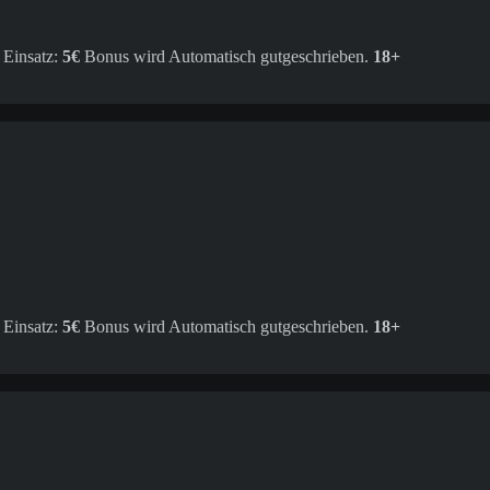
 Einsatz:
5€
Bonus wird Automatisch gutgeschrieben.
18+
 Einsatz:
5€
Bonus wird Automatisch gutgeschrieben.
18+