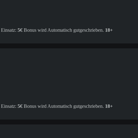
 Einsatz:
5€
Bonus wird Automatisch gutgeschrieben.
18+
 Einsatz:
5€
Bonus wird Automatisch gutgeschrieben.
18+