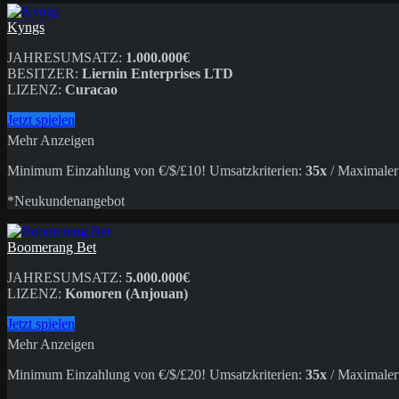
Kyngs
JAHRESUMSATZ:
1.000.000€
BESITZER:
Liernin Enterprises LTD
LIZENZ:
Curacao
Jetzt spielen
Mehr Anzeigen
Minimum Einzahlung von €/$/£10! Umsatzkriterien:
35x
/ Maximaler
*Neukundenangebot
Boomerang Bet
JAHRESUMSATZ:
5.000.000€
LIZENZ:
Komoren (Anjouan)
Jetzt spielen
Mehr Anzeigen
Minimum Einzahlung von €/$/£20! Umsatzkriterien:
35x
/ Maximaler