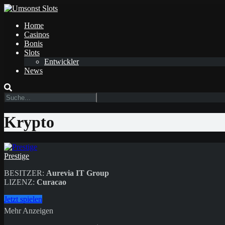
Home
Casinos
Bonis
Slots
Entwickler
News
Krypto
Prestige
BESITZER:
Aurevia IT Group
LIZENZ:
Curacao
Jetzt spielen
Mehr Anzeigen